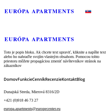
EURÓPA APARTMENTS
EURÓPA APARTMENTS
Toto je popis bloku. Ak chcete text upraviť, kliknite a napíšte text
alebo ho nahraďte svojím vlastným obsahom. Pomocou tohto
priestoru môžete propagáciou zmeniť návštevníkov stránok na
zákazníkov
Domov
Funkcie
Cenník
Recenzie
Kontakt
Blog
Dunajská Streda, Mierová 8316/2D
+421 (0)918 46 73 27
europa.apartments@europecenter.eu